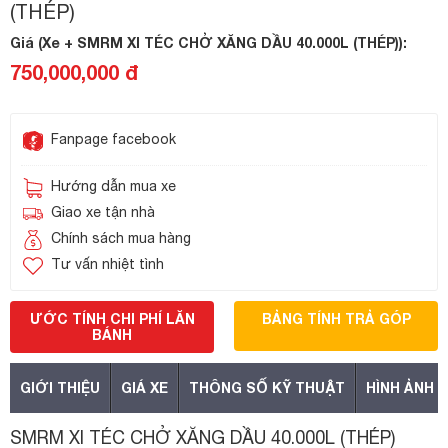
(THÉP)
Giá (Xe + SMRM XI TÉC CHỞ XĂNG DẦU 40.000L (THÉP)):
750,000,000 đ
Fanpage facebook
Hướng dẫn mua xe
Giao xe tận nhà
Chính sách mua hàng
Tư vấn nhiệt tình
ƯỚC TÍNH CHI PHÍ LĂN
BẢNG TÍNH TRẢ GÓP
BÁNH
GIỚI THIỆU
GIÁ XE
THÔNG SỐ KỸ THUẬT
HÌNH ẢNH
SMRM XI TÉC CHỞ XĂNG DẦU 40.000L (THÉP)