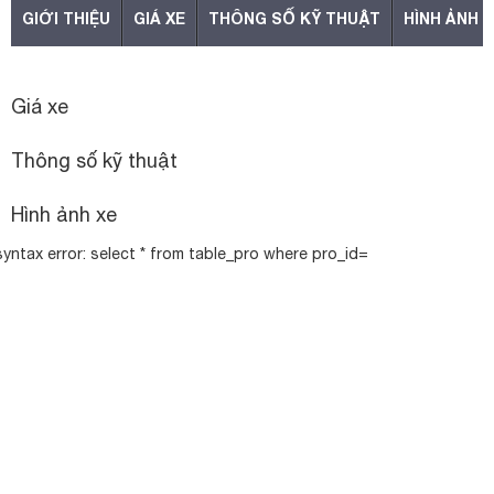
GIỚI THIỆU
GIÁ XE
THÔNG SỐ KỸ THUẬT
HÌNH ẢNH
Giá xe
Thông số kỹ thuật
Hình ảnh xe
syntax error: select * from table_pro where pro_id=