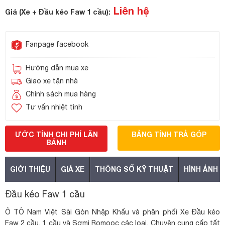
Liên hệ
Giá (Xe + Đầu kéo Faw 1 cầu):
Fanpage facebook
Hướng dẫn mua xe
Giao xe tận nhà
Chính sách mua hàng
Tư vấn nhiệt tình
ƯỚC TÍNH CHI PHÍ LĂN
BẢNG TÍNH TRẢ GÓP
BÁNH
GIỚI THIỆU
GIÁ XE
THÔNG SỐ KỸ THUẬT
HÌNH ẢNH
Đầu kéo Faw 1 cầu
Ô TÔ Nam Việt Sài Gòn Nhập Khẩu và phân phối Xe Đầu kéo
Faw 2 cầu, 1 cầu và Sơmi Romooc các loại. Chuyên cung cấp tất